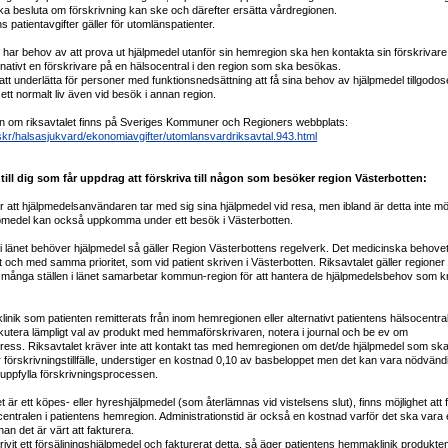
ska besluta om förskrivning kan ske och därefter ersätta vårdregionen.
s patientavgifter gäller för utomlänspatienter.
har behov av att prova ut hjälpmedel utanför sin hemregion ska hen kontakta sin förskrivare
nativt en förskrivare på en hälsocentral i den region som ska besökas.
att underlätta för personer med funktionsnedsättning att få sina behov av hjälpmedel tillgodos
 ett normalt liv även vid besök i annan region.
on om riksavtalet finns på Sveriges Kommuner och Regioners webbplats:
/skr/halsasjukvard/ekonomiavgifter/utomlansvardriksavtal.943.html
 till dig som får uppdrag att förskriva till någon som besöker region Västerbotten:
 att hjälpmedelsanvändaren tar med sig sina hjälpmedel vid resa, men ibland är detta inte möjl
pmedel kan också uppkomma under ett besök i Västerbotten.
 länet behöver hjälpmedel så gäller Region Västerbottens regelverk. Det medicinska behove
och med samma prioritet, som vid patient skriven i Västerbotten. Riksavtalet gäller regioner
 många ställen i länet samarbetar kommun-region för att hantera de hjälpmedelsbehov som k
linik som patienten remitterats från inom hemregionen eller alternativt patientens hälsocentra
utera lämpligt val av produkt med hemmaförskrivaren, notera i journal och be ev om
ress. Riksavtalet kräver inte att kontakt tas med hemregionen om det/de hjälpmedel som sk
r förskrivningstillfälle, understiger en kostnad 0,10 av basbeloppet men det kan vara nödvän
t uppfylla förskrivningsprocessen.
 är ett köpes- eller hyreshjälpmedel (som återlämnas vid vistelsens slut), finns möjlighet att 
centralen i patientens hemregion. Administrationstid är också en kostnad varför det ska vara e
n det är värt att fakturera.
vit ett försäljningshjälpmedel och fakturerat detta, så äger patientens hemmaklinik produkte