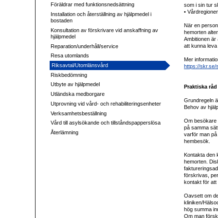
Föräldrar med funktionsnedsättning
som i sin tur 
• Vårdregionen
Installation och återställning av hjälpmedel i
bostaden
När en person 
Konsultation av förskrivare vid anskaffning av
hemorten alter
hjälpmedel
Ambitionen är 
att kunna leva
Reparation/underhåll/service
Resa utomlands
Mer informati
Riksavtal/Utomlänsvård
https://skr.se
Riskbedömning
Utbyte av hjälpmedel
Praktiska råd
Utländska medborgare
Grundregeln är
Utprovning vid vård- och rehabiliteringsenheter
Behov av hjäl
Verksamhetsbeställning
Om besökare i
Vård till asylsökande och tillståndspapperslösa
på samma sätt 
Återlämning
varför man på
hembesök.
Kontakta den k
hemorten. Disk
faktureringsad
förskrivas, pe
kontakt för at
Oavsett om det
kliniken/Hälso
hög summa inna
Om man förskri