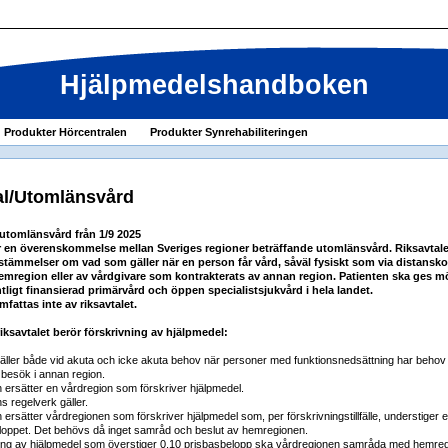
Hjälpmedelshandboken
Produkter Hörcentralen
Produkter Synrehabiliteringen
al/Utomlänsvård
 utomlänsvård från 1/9 2025
är en överenskommelse mellan Sveriges regioner beträffande utomlänsvård. Riksavtale
stämmelser om vad som gäller när en person får vård, såväl fysiskt som via distansk
emregion eller av vårdgivare som kontrakterats av annan region. Patienten ska ges mö
entligt finansierad primärvård och öppen specialistsjukvård i hela landet.
attas inte av riksavtalet.
 riksavtalet berör förskrivning av hjälpmedel:
gäller både vid akuta och icke akuta behov när personer med funktionsnedsättning har behov 
 besök i annan region.
ersätter en vårdregion som förskriver hjälpmedel.
s regelverk gäller.
ersätter vårdregionen som förskriver hjälpmedel som, per förskrivningstillfälle, understiger 
loppet. Det behövs då inget samråd och beslut av hemregionen.
vning av hjälpmedel som överstiger 0,10 prisbasbelopp ska vårdregionen samråda med hemre