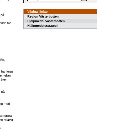
Viktiga länkar
 på
Region Västerbotten
Hjälpmedel Västerbotten
edda för
Hjälpmedelsstrategi
igt.
t hanteras
 emellan
räver
l på
a
digt med
fakturera
n relativt
n.