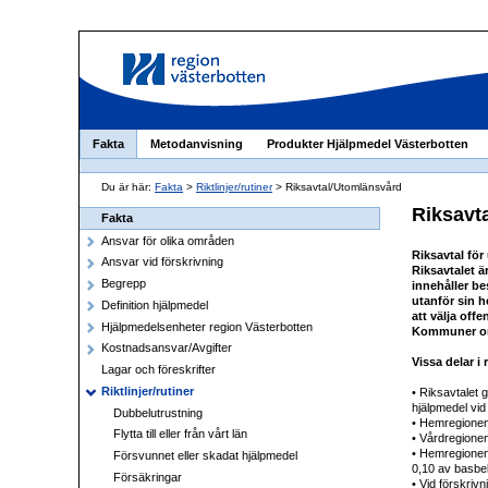
Fakta
Metodanvisning
Produkter Hjälpmedel Västerbotten
Du är här:
Fakta
>
Riktlinjer/rutiner
> Riksavtal/Utomlänsvård
Riksavt
Fakta
Ansvar för olika områden
Riksavtal för
Ansvar vid förskrivning
Riksavtalet 
Begrepp
innehåller be
utanför sin h
Definition hjälpmedel
att välja off
Hjälpmedelsenheter region Västerbotten
Kommuner omf
Kostnadsansvar/Avgifter
Vissa delar i
Lagar och föreskrifter
Riktlinjer/rutiner
• Riksavtalet 
hjälpmedel vid
Dubbelutrustning
• Hemregionen 
Flytta till eller från vårt län
• Vårdregionen
• Hemregionen 
Försvunnet eller skadat hjälpmedel
0,10 av basbe
Försäkringar
• Vid förskri