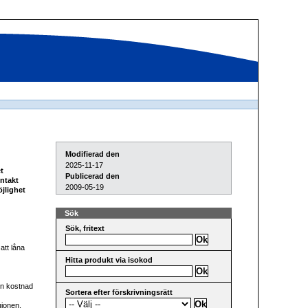
Modifierad den
2025-11-17
t
Publicerad den
ontakt
2009-05-19
jlighet
Sök
Sök, fritext
att låna
Hitta produkt via isokod
en kostnad
Sortera efter förskrivningsrätt
gionen,