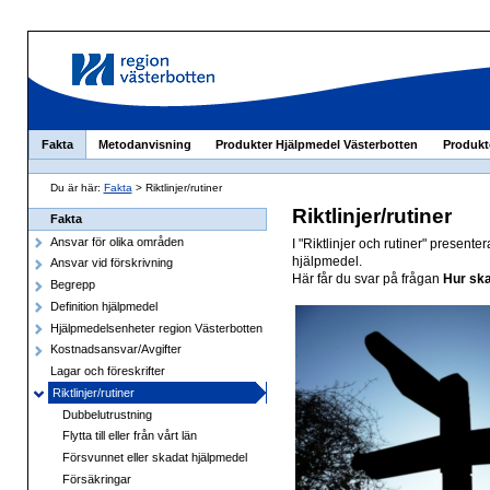
Fakta
Metodanvisning
Produkter Hjälpmedel Västerbotten
Produkt
Du är här:
Fakta
> Riktlinjer/rutiner
Riktlinjer/rutiner
Fakta
Ansvar för olika områden
I "Riktlinjer och rutiner" present
hjälpmedel.
Ansvar vid förskrivning
Här får du svar på frågan
Hur ska
Begrepp
Definition hjälpmedel
Hjälpmedelsenheter region Västerbotten
Kostnadsansvar/Avgifter
Lagar och föreskrifter
Riktlinjer/rutiner
Dubbelutrustning
Flytta till eller från vårt län
Försvunnet eller skadat hjälpmedel
Försäkringar