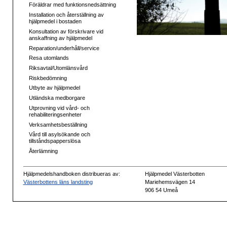
Föräldrar med funktionsnedsättning
Installation och återställning av
hjälpmedel i bostaden
Konsultation av förskrivare vid
anskaffning av hjälpmedel
Reparation/underhåll/service
Resa utomlands
Riksavtal/Utomlänsvård
Riskbedömning
Utbyte av hjälpmedel
Utländska medborgare
Utprovning vid vård- och
rehabiliteringsenheter
Verksamhetsbeställning
Vård till asylsökande och
tillståndspapperslösa
Återlämning
Hjälpmedelshandboken distribueras av:
Hjälpmedel Västerbotten
Västerbottens läns landsting
Mariehemsvägen 14
906 54 Umeå