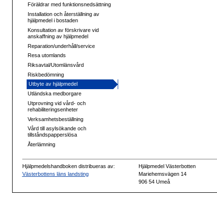
Föräldrar med funktionsnedsättning
Installation och återställning av
hjälpmedel i bostaden
Konsultation av förskrivare vid
anskaffning av hjälpmedel
Reparation/underhåll/service
Resa utomlands
Riksavtal/Utomlänsvård
Riskbedömning
Utbyte av hjälpmedel
Utländska medborgare
Utprovning vid vård- och
rehabiliteringsenheter
Verksamhetsbeställning
Vård till asylsökande och
tillståndspapperslösa
Återlämning
Hjälpmedelshandboken distribueras av:
Hjälpmedel Västerbotten
Västerbottens läns landsting
Mariehemsvägen 14
906 54 Umeå