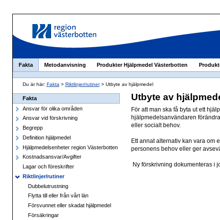
Fakta
Metodanvisning
Produkter Hjälpmedel Västerbotten
Produkt
Du är här:
Fakta
>
Riktlinjer/rutiner
> Utbyte av hjälpmedel
Utbyte av hjälpmed
Fakta
Ansvar för olika områden
För att man ska få byta ut ett hjä
hjälpmedelsanvändaren förändrats 
Ansvar vid förskrivning
eller socialt behov.
Begrepp
Definition hjälpmedel
Ett annat alternativ kan vara om e
Hjälpmedelsenheter region Västerbotten
personens behov eller ger avsevär
Kostnadsansvar/Avgifter
Ny förskrivning dokumenteras i j
Lagar och föreskrifter
Riktlinjer/rutiner
Dubbelutrustning
Flytta till eller från vårt län
Försvunnet eller skadat hjälpmedel
Försäkringar