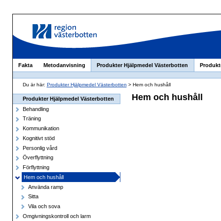
Fakta
Metodanvisning
Produkter Hjälpmedel Västerbotten
Produkt
Du är här:
Produkter Hjälpmedel Västerbotten
> Hem och hushåll
Hem och hushåll
Produkter Hjälpmedel Västerbotten
Behandling
Träning
Kommunikation
Kognitivt stöd
Personlig vård
Överflyttning
Förflyttning
Hem och hushåll
Använda ramp
Sitta
Vila och sova
Omgivningskontroll och larm